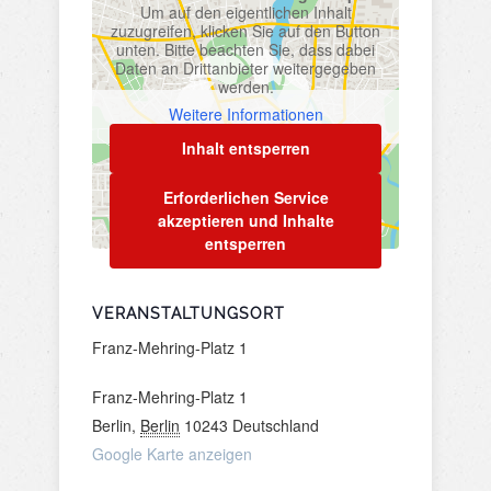
Um auf den eigentlichen Inhalt
zuzugreifen, klicken Sie auf den Button
unten. Bitte beachten Sie, dass dabei
Daten an Drittanbieter weitergegeben
werden.
Weitere Informationen
Inhalt entsperren
Erforderlichen Service
akzeptieren und Inhalte
entsperren
VERANSTALTUNGSORT
Franz-Mehring-Platz 1
Franz-Mehring-Platz 1
Berlin
,
Berlin
10243
Deutschland
Google Karte anzeigen